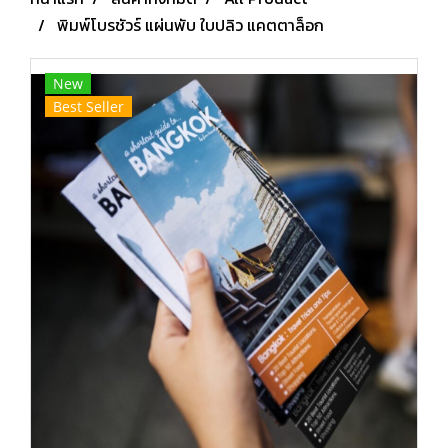
บีคัลเลอร์
ดีไซน์แอนด์ปริ้นติ้ง
พิมพ์โบรชัวร์ แผ่นพับ ใบปลิว แคตตาล็อก
New
Best Seller