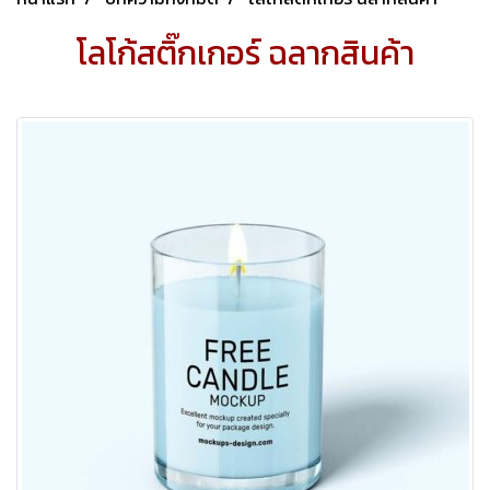
บีคัลเลอร์
ดีไซน์แอนด์ปริ้นติ้ง
โลโก้สติ๊กเกอร์ ฉลากสินค้า